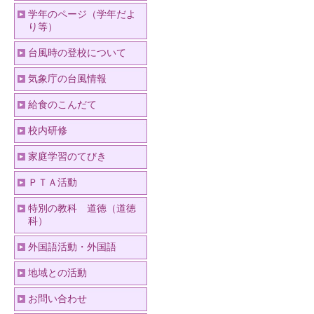
学年のページ（学年だよ
り等）
台風時の登校について
気象庁の台風情報
給食のこんだて
校内研修
家庭学習のてびき
ＰＴＡ活動
特別の教科 道徳（道徳
科）
外国語活動・外国語
地域との活動
お問い合わせ