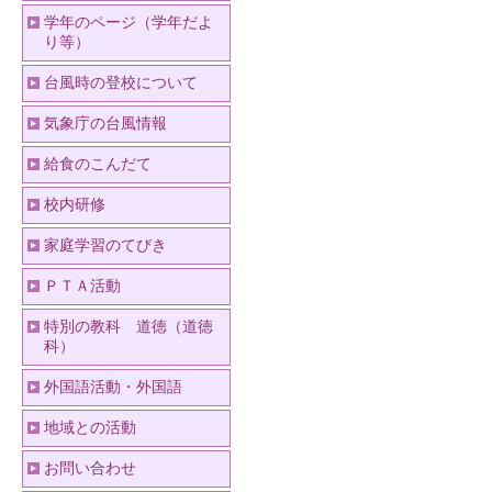
学年のページ（学年だよ
り等）
台風時の登校について
気象庁の台風情報
給食のこんだて
校内研修
家庭学習のてびき
ＰＴＡ活動
特別の教科 道徳（道徳
科）
外国語活動・外国語
地域との活動
お問い合わせ